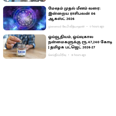
மேஷம் முதல் மீனம் வரை:
இன்றைய ராசிபலன் 06
ஆகஸ்ட் 2026
முனைவர் கே.பி.வித்யாதரன்
17 hours ago
ஓய்வூதியம், ஓய்வுகால
நன்மைகளுக்கு ரூ.47,240 கோடி
| தமிழக பட்ஜெட் 2026-27
செய்திப்பிரிவு
18 hours ago