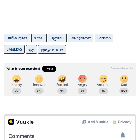
பாகிஸ்தான்
உளவு
பஞ்சாப்
கேமராக்கள்
Pakistan
CAMERAS
spy
ஜம்மு சாலை