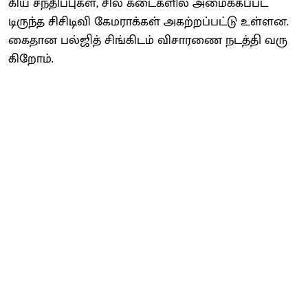
கிய சந்​திப்​பு​கள், சில கடைகளில் அமைக்​கப்​பட்​
டிருந்த சிசிடிவி கேம​ராக்​கள் அகற்​றப்​பட்டு உள்​ளன.
கைதான பல்​ஜித் சிங்​கிடம் விசா​ரணை நடத்தி வரு​
கிறோம்.