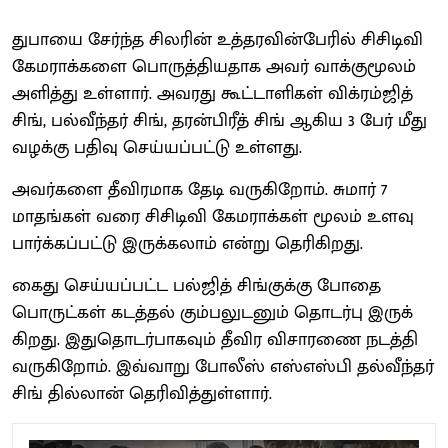
துபாயை சேர்ந்த சிலரின் உத்​தர​வின்​பேரில் சிசிடிவி
கேம​ராக்​களை பொருத்​தி​ய​தாக அவர் வாக்​குமூலம்
அளித்து உள்​ளார். அவரது கூட்​டாளி​கள் விக்​ரம்​ஜித்
சிங், பல்​வீந்​தர் சிங், தரன்​பிரீத் சிங் ஆகிய 3 பேர் மீது
வழக்கு பதிவு செய்​யப்​பட்டு உள்​ளது.
அவர்​களை தீவிர​மாக தேடி வரு​கிறோம். சுமார் 7
மாதங்​கள் வரை சிசிடிவி கேம​ராக்​கள் மூலம் உளவு
பார்க்​கப்​பட்டு இருக்​கலாம் என்று தெரி​கிறது.
கைது செய்​யப்​பட்ட பல்​ஜித் சிங்​குக்கு போதை
பொருட்​கள் கடத்​தல் கும்​பலுட​னும் தொடர்பு இருக்​
கிறது. இதுதொடர்​பாக​வும் தீவிர வி​சா​ரணை நடத்தி
வரு​கிறோம். இவ்​வாறு போலீஸ்​ எஸ்​எஸ்​பி தல்​வீந்​தர்​
சிங்​ தில்​லான்​ தெரிவித்​துள்​ளார்​.