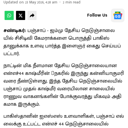
Updated on
:
23 May 2026, 4:28 am
2
min read
Follow Us
சண்டிகர்:
பஞ்​சாப் - ஜம்மு தேசிய நெடுஞ்​சாலை​
யில் சிசிடிவி கேம​ராக்​களை பொருத்தி பாகிஸ்​
தானுக்​காக உளவு பார்த்த இளைஞர் கைது செய்​யப்​
பட்​டார்.
நாட்​டின் மிக நீள​மான தேசிய நெடுஞ்​சாலை​யான
என்​எச்44 காஷ்மீரின் நகரில் இருந்து கன்​னி​யாகுமரி
வரை நீண்​டுள்​ளது. இந்த தேசிய நெடுஞ்​சாலை​யில்
பஞ்​சாப் முதல் காஷ்மீர் வரையி​லான சாலை​யில்
ராணுவ வாக​னங்​களின் போக்​கு​வரத்து மிக​வும் அதி​
க​மாக இருக்​கும்.
பாகிஸ்​தானின் ஐஎஸ்​எஸ் உளவாளி​கள், பஞ்​சாப் எல்​
லைக்கு உட்​பட்ட என்​எச் 44 நெடுஞ்​சாலை​யில்