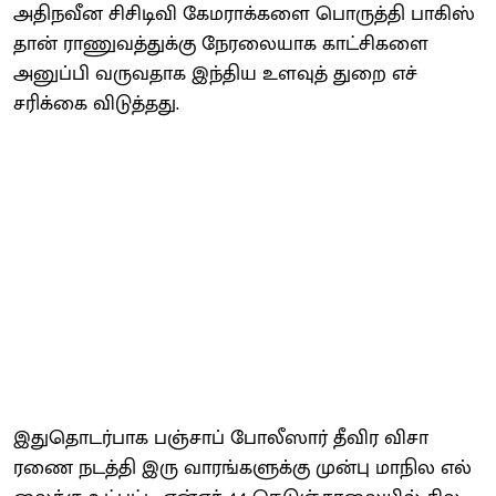
அதிநவீன சிசிடிவி கேம​ராக்​களை பொருத்தி பாகிஸ்​
தான் ராணுவத்​துக்கு நேரலை​யாக காட்​சிகளை
அனுப்பி வரு​வ​தாக இந்​திய உளவுத் துறை எச்​
சரிக்கை விடுத்​தது.
இதுதொடர்​பாக பஞ்​சாப் போலீ​ஸார் தீவிர விசா​
ரணை நடத்தி இரு வாரங்​களுக்கு முன்பு மாநில எல்​