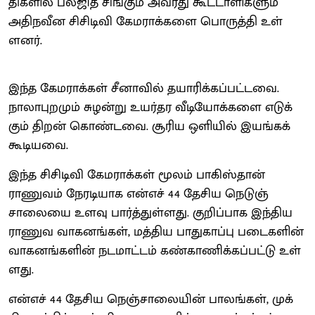
தி​களில் பல்​ஜித் சிங்​கும் அவரது கூட்​டாளி​களும்
அதிநவீன சிசிடிவி கேம​ராக்​களை பொருத்தி உள்​
ளனர்.
இந்த கேம​ராக்​கள் சீனா​வில் தயாரிக்​கப்​பட்​ட​வை.
நாலாபுற​மும் சுழன்று உயர்தர வீடியோக்​களை எடுக்​
கும் திறன் கொண்​ட​வை. சூரிய ஒளி​யில் இயங்​கக்​
கூடிய​வை.
இந்த சிசிடிவி கேம​ராக்​கள் மூலம் பாகிஸ்​தான்
ராணுவம் நேரடி​யாக என்​எச் 44 தேசிய நெடுஞ்​
சாலையை உளவு பார்த்​துள்ளது. குறிப்​பாக இந்​திய
ராணுவ வாக​னங்​கள், மத்​திய பாது​காப்பு படைகளின்
வாக​னங்​களின் நடமாட்​டம் கண்​காணிக்​கப்​பட்டு உள்​
ளது.
என்​எச் 44 தேசிய நெஞ்​சாலை​யின் பாலங்​கள், முக்​