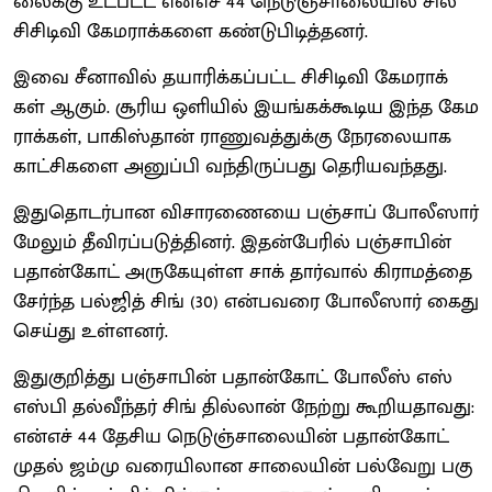
லைக்கு உட்​பட்ட என்​எச் 44 நெடுஞ்​சாலை​யில் சில
சிசிடிவி கேம​ராக்​களை கண்​டு​பிடித்​தனர்.
இவை சீனா​வில் தயாரிக்​கப்​பட்ட சிசிடிவி கேம​ராக்​
கள் ஆகும். சூரிய ஒளி​யில் இயங்​கக்​கூடிய இந்த கேம​
ராக்​கள், பாகிஸ்​தான் ராணுவத்​துக்கு நேரலை​யாக
காட்​சிகளை அனுப்பி வந்​திருப்​பது தெரிய​வந்​தது.
இதுதொடர்​பான விசா​ரணையை பஞ்​சாப் போலீ​ஸார்
மேலும் தீவிரப்​படுத்​தினர். இதன்​பேரில் பஞ்​சாபின்
பதான்​கோட் அரு​கே​யுள்ள சாக் தார்​வால் கிராமத்தை
சேர்ந்த பல்​ஜித் சிங் (30) என்​பவரை போலீ​ஸார் கைது
செய்து உள்​ளனர்.
இதுகுறித்து பஞ்​சாபின் பதான்​கோட் போலீஸ் எஸ்​
எஸ்பி தல்​வீந்​தர் சிங் தில்​லான் நேற்று கூறிய​தாவது:
என்​எச் 44 தேசிய நெடுஞ்​சாலை​யின் பதான்​கோட்
முதல் ஜம்மு வரையி​லான சாலை​யின் பல்​வேறு பகு​