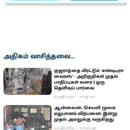
அதிகம் வாசித்தவை...
குஜராத்தை மிரட்டும் ‘சண்டிபுரா
வைரஸ்’ - அறிகுறிகள் முதல்
பாதிப்புகள் வரை | ஒரு
தெளிவுப் பார்வை
போத்தி ராஜ்.க
05 Aug 2026
ஆன்லைன், செயலி மூலம்
மதுபானம் விற்பனை: இன்று
முதல் அமலுக்கு வருகிறது
செய்திப்பிரிவு
18 hours ago