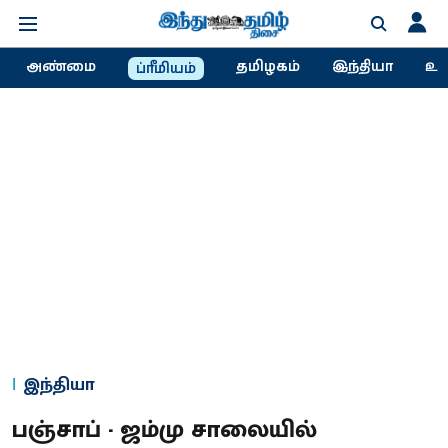
அண்மை
தமிழகம்
இந்தியா
உல
ப்ரீமியம்
இந்தியா
பஞ்சாப் - ஜம்மு சாலையில்