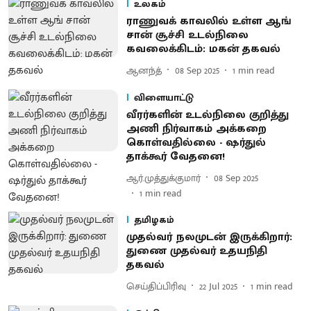
உலகம்
ராணுவக் காவலில் உள்ள ஆங்
சான் சூச்சி உடல்நிலை
கவலைக்கிடம்: மகன் தகவல்
ஆனந்த்
08 Sep 2025
1
min read
விளையாட்டு
வீரர்களின் உடல்நிலை குறித்து
அணி நிர்வாகம் அக்கறை
கொள்வதில்லை - ஷர்துல்
தாக்கூர் வேதனை!
ஆர்.முத்துக்குமார்
08 Sep 2025
1
min read
தமிழகம்
முதல்வர் நலமுடன் இருக்கிறார்:
துணை முதல்வர் உதயநிதி
தகவல்
செய்திப்பிரிவு
22 Jul 2025
1
min read