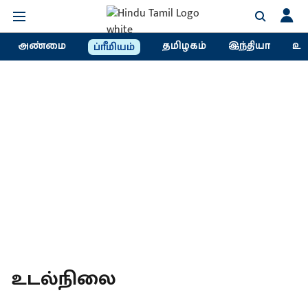
அண்மை
தமிழகம்
இந்தியா
உல
ப்ரீமியம்
உடல்நிலை