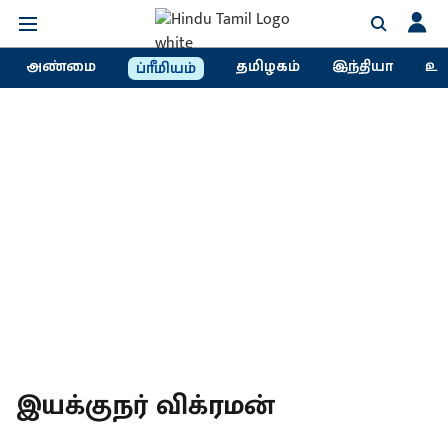
அண்மை
தமிழகம்
இந்தியா
உல
ப்ரீமியம்
இயக்குநர் விக்ரமன்