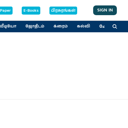
SIGN IN
-Paper
E-Books
பிரசுரங்கள்
மேலும்
வீடியோ
ஜோதிடம்
க்ரைம்
கல்வி