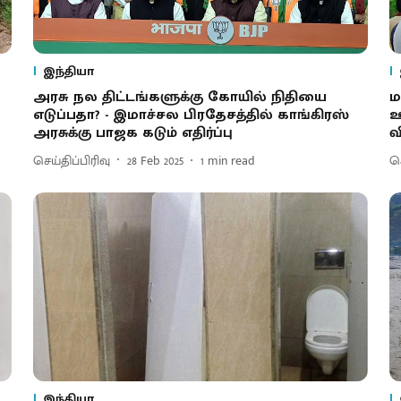
இந்தியா
அரசு நல திட்டங்களுக்கு கோயில் நிதியை
ம
எடுப்பதா? - இமாச்சல பிரதேசத்தில் காங்கிரஸ்
ஊ
அரசுக்கு பாஜக கடும் எதிர்ப்பு
வ
செய்திப்பிரிவு
28 Feb 2025
1
min read
செ
இந்தியா