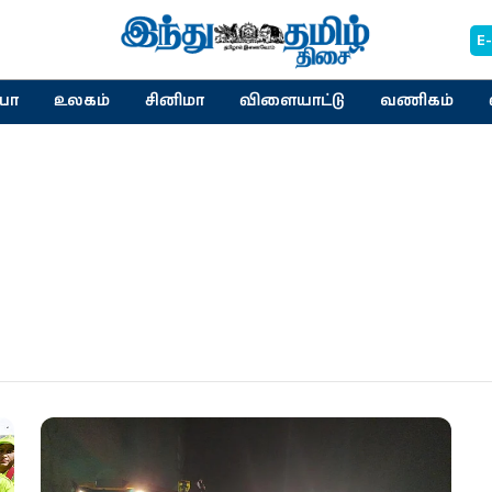
E
யா
உலகம்
சினிமா
விளையாட்டு
வணிகம்