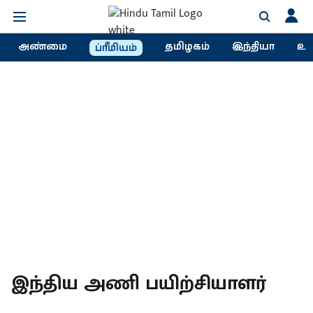
அண்மை
தமிழகம்
இந்தியா
உல
ப்ரீமியம்
இந்திய அணி பயிற்சியாளர்