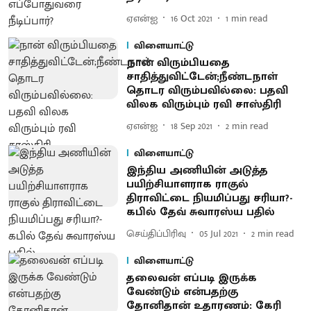
ஏஎன்ஐ
16 Oct 2021
1
min read
விளையாட்டு
நான் விரும்பியதை
சாதித்துவிட்டேன்;நீண்டநாள்
தொடர விரும்பவில்லை: பதவி
விலக விரும்பும் ரவி சாஸ்திரி
ஏஎன்ஐ
18 Sep 2021
2
min read
விளையாட்டு
இந்திய அணியின் அடுத்த
பயிற்சியாளராக ராகுல்
திராவிட்டை நியமிப்பது சரியா?-
கபில் தேவ் சுவாரஸ்ய பதில்
செய்திப்பிரிவு
05 Jul 2021
2
min read
விளையாட்டு
தலைவன் எப்படி இருக்க
வேண்டும் என்பதற்கு
தோனிதான் உதாரணம்: கேரி