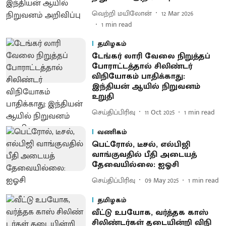
வெற்றி மயிலோன்
12 Mar 2026
1
min read
தமிழகம்
டேங்கர் லாரி வேலை நிறுத்தப்
போராட்டத்தால் சிலிண்டர்
விநியோகம் பாதிக்காது:
இந்தியன் ஆயில் நிறுவனம்
உறுதி
செய்திப்பிரிவு
11 Oct 2025
1
min read
வணிகம்
பெட்ரோல், டீசல், எல்பிஜி
வாங்குவதில் பீதி அடையத்
தேவையில்லை: ஐஓசி
செய்திப்பிரிவு
09 May 2025
1
min read
தமிழகம்
வீட்டு உபயோக, வர்த்தக காஸ்
சிலிண்​டர்​கள் தடை​யின்றி விநி​