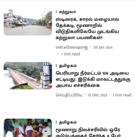
சுற்றுலா
ஸ்டிரைக், சாரல் மழையால்
தேக்கடி, மூணாறில்
விடுதிகளிலேயே முடங்கிய
சுற்றுலா பயணிகள்!
என்.கணேஷ்ராஜ்
09 Jan 2024
1
min read
தமிழகம்
பெரியாறு நீர்மட்டம் 136 அடியை
எட்டியது: இடுக்கி மாவட்டத்துக்கு
அபாய எச்சரிக்கை
செய்திப்பிரிவு
10 Dec 2023
1
min read
தமிழகம்
மூணாறு நிலச்சரிவில் ஒரே
குடும்பத்தைச் சேர்ந்த 6 பேர்