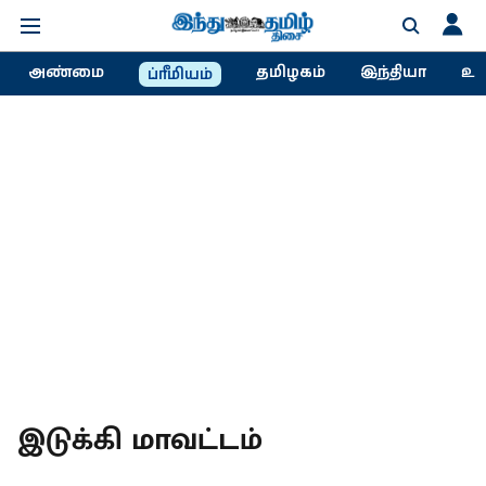
அண்மை
தமிழகம்
இந்தியா
உல
ப்ரீமியம்
இடுக்கி மாவட்டம்