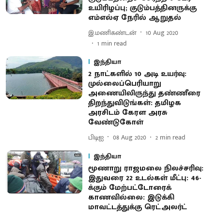
உயிரிழப்பு; குடும்பத்தினருக்கு
எம்எல்ஏ நேரில் ஆறுதல்
இ.மணிகண்டன்
10 Aug 2020
1
min read
இந்தியா
2 நாட்களில் 10 அடி உயர்வு:
முல்லைப்பெரியாறு
அணையிலிருந்து தண்ணீரை
திறந்துவிடுங்கள்: தமிழக
அரசிடம் கேரள அரசு
வேண்டுகோள்
பிடிஐ
08 Aug 2020
2
min read
இந்தியா
மூணாறு ராஜமலை நிலச்சரிவு:
இதுவரை 22 உடல்கள் மீட்பு: 46-
க்கும் மேற்பட்டோரைக்
காணவில்லை: இடுக்கி
மாவட்டத்துக்கு ரெட்அலர்ட்