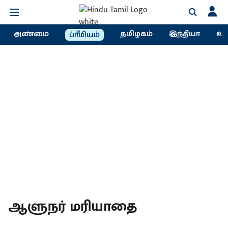
அண்மை
தமிழகம்
இந்தியா
உல
ப்ரீமியம்
ஆளுநர் மரியாதை