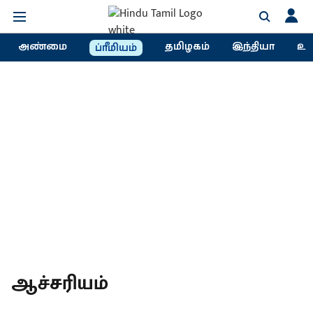
அண்மை
தமிழகம்
இந்தியா
உல
ப்ரீமியம்
ஆச்சரியம்