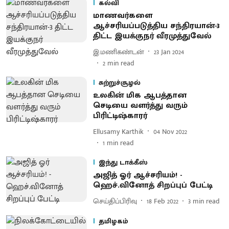
கல்வி
மாணவர்களை
ஆச்சரியப்படுத்திய சந்திரயான்-3
திட்ட இயக்குநர் வீரமுத்துவேல்
இ.மணிகண்டன்
23 Jan 2024
2
min read
சுற்றுச்சூழல்
உலகின் மிக ஆபத்தான
செடியை வளர்த்து வரும்
பிரிட்டிஷ்காரர்
Ellusamy Karthik
04 Nov 2022
1
min read
இந்து டாக்கீஸ்
அஜித் ஓர் ஆச்சரியம்! -
ஹெச்.வினோத் சிறப்புப் பேட்டி
செய்திப்பிரிவு
18 Feb 2022
3
min read
தமிழகம்