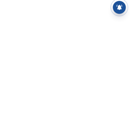
⌄
செய்திகள்
⌄
சிறப்புப் பக்கம்
⌄
சினிமா