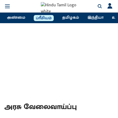
அண்மை
தமிழகம்
இந்தியா
உல
ப்ரீமியம்
அரசு வேலைவாய்ப்பு