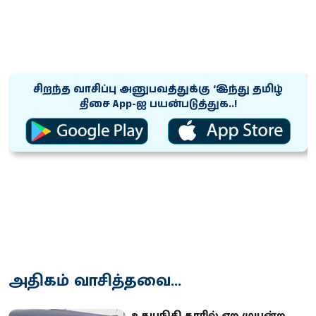
சிறந்த வாசிப்பு அனுபவத்துக்கு ‘இந்து தமிழ்
திசை App-ஐ பயன்படுத்துக..!
அதிகம் வாசித்தவை...
உதயநிதி காரில் ஏற முயன்ற