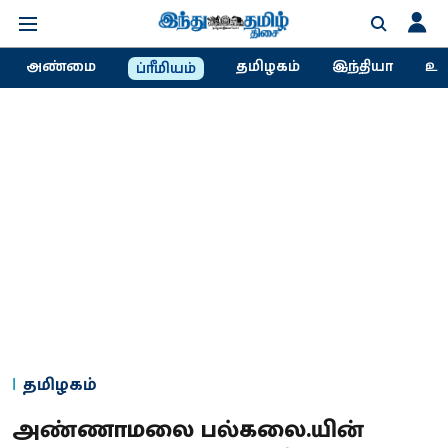
அண்மை
தமிழகம்
இந்தியா
உல
ப்ரீமியம்
தமிழகம்
அண்ணாமலை பல்கலை.யின்