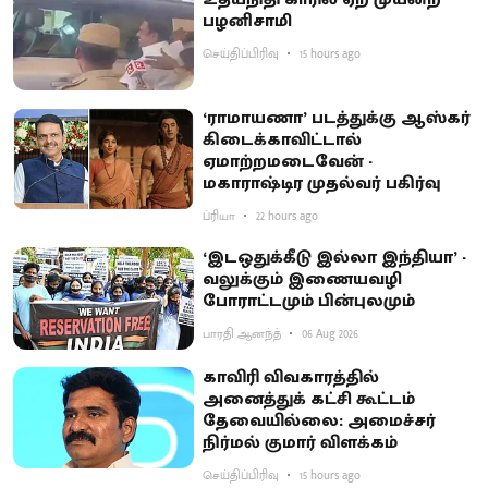
பழனிசாமி
செய்திப்பிரிவு
15 hours ago
‘ராமாயணா’ படத்துக்கு ஆஸ்கர்
கிடைக்காவிட்டால்
ஏமாற்றமடைவேன் -
மகாராஷ்டிர முதல்வர் பகிர்வு
ப்ரியா
22 hours ago
‘இடஒதுக்கீடு இல்லா இந்தியா’ -
வலுக்கும் இணையவழி
போராட்டமும் பின்புலமும்
பாரதி ஆனந்த்
06 Aug 2026
காவிரி விவகாரத்தில்
அனைத்துக் கட்சி கூட்டம்
தேவையில்லை: அமைச்சர்
நிர்மல் குமார் விளக்கம்
செய்திப்பிரிவு
15 hours ago