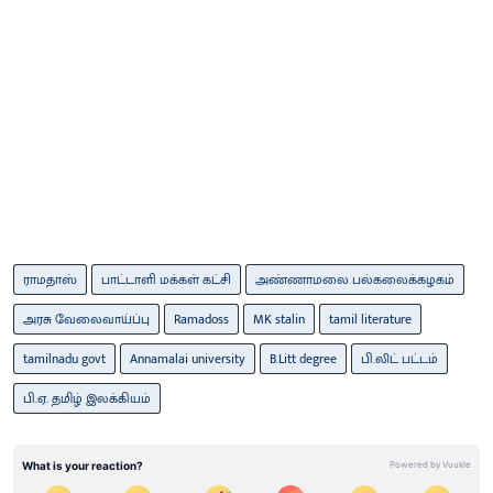
ராமதாஸ்
பாட்டாளி மக்கள் கட்சி
அண்ணாமலை பல்கலைக்கழகம்
அரசு வேலைவாய்ப்பு
Ramadoss
MK stalin
tamil literature
tamilnadu govt
Annamalai university
B.Litt degree
பி.லிட் பட்டம்
பி.ஏ. தமிழ் இலக்கியம்