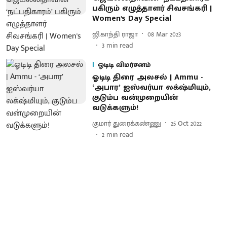
பகிரும் எழுத்தாளர் சிவசங்கரி |
Women's Day Special
ஜி.காந்தி ராஜா
08 Mar 2023
3
min read
ஓடிடி விமர்சனம்
ஓடிடி திரை அலசல் | Ammu -
‘அபார’ ஐஸ்வர்யா லக்‌ஷ்மியும்,
குடும்ப வன்முறையின்
வடுக்களும்!
குமார் துரைக்கண்ணு
25 Oct 2022
2
min read