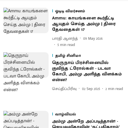
ஓடிடி விமர்சனம்
Ammu: காயங்களை கூர்தீட்டி
ஆயுதம் செய்த அம்மு | திரை
தேவதைகள் 17
பாரதி ஆனந்த்
09 May 2026
5
min read
தமிழ் சினிமா
தெருநாய் பிரச்சினையில்
குவிந்த ட்ரோல்கள் - படவா
கோபி, அம்மு அளித்த விளக்கம்
என்ன?
செய்திப்பிரிவு
02 Sep 2025
2
min read
வாழ்வியல்
அம்மு அன்றே அப்படித்தான்! -
ஜெயலலிதாவின் ‘நட்பதிகாரம்’