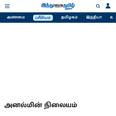
அண்மை
தமிழகம்
இந்தியா
உல
ப்ரீமியம்
அனல்மின் நிலையம்