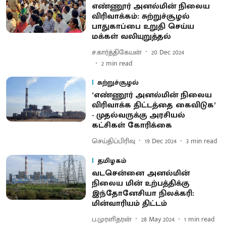
எண்ணூர் அனல்மின் நிலைய
விரிவாக்கம்: சுற்றுச்சூழல்
பாதுகாப்பை உறுதி செய்ய
மக்கள் வலியுறுத்தல்
ச.கார்த்திகேயன்
20 Dec 2024
2
min read
சுற்றுச்சூழல்
‘எண்ணூர் அனல்மின் நிலைய
விரிவாக்க திட்டத்தை கைவிடுக’
- முதல்வருக்கு அரசியல்
கட்சிகள் கோரிக்கை
செய்திப்பிரிவு
19 Dec 2024
3
min read
தமிழகம்
வடசென்னை அனல்மின்
நிலைய மின் உற்பத்திக்கு
இந்தோனேசியா நிலக்கரி:
மின்வாரியம் திட்டம்
ப.முரளிதரன்
28 May 2024
1
min read