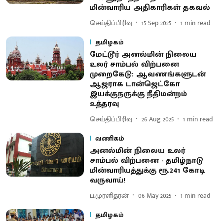
மின்வாரிய அதிகாரிகள் தகவல்
செய்திப்பிரிவு
15 Sep 2025
1
min read
தமிழகம்
மேட்டூர் அனல்மின் நிலைய
உலர் சாம்பல் விற்பனை
முறைகேடு: ஆவணங்களுடன்
ஆஜராக டான்ஜெட்கோ
இயக்குநருக்கு நீதிமன்றம்
உத்தரவு
செய்திப்பிரிவு
26 Aug 2025
1
min read
வணிகம்
அனல்மின் நிலைய உலர்
சாம்பல் விற்பனை - தமிழ்நாடு
மின்வாரியத்துக்கு ரூ.241 கோடி
வருவாய்!
ப.முரளிதரன்
06 May 2025
1
min read
தமிழகம்