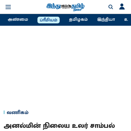
அண்மை
தமிழகம்
இந்தியா
உல
ப்ரீமியம்
வணிகம்
அனல்மின் நிலைய உலர் சாம்பல்