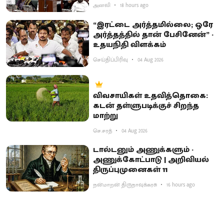
அனலி
18 hours ago
“இரட்டை அர்த்தமில்லை; ஒரே
அர்த்தத்தில் தான் பேசினேன்” -
உதயநிதி விளக்கம்
செய்திப்பிரிவு
04 Aug 2026
விவசாயிகள் உதவித்தொகை:
கடன் தள்ளுபடிக்குச் சிறந்த
மாற்று
செ.சரத்
04 Aug 2026
டால்டனும் அணுக்களும் -
அணுக்கோட்பாடு | அறிவியல்
திருப்புமுனைகள் 11
நன்மாறன் திருநாவுக்கரசு
16 hours ago