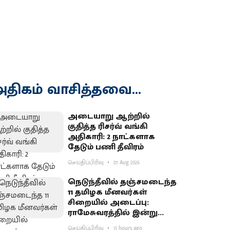
திகம் வாசித்தவை...
அடையாறு ஆற்றில்
குதித்த ரிசர்வ் வங்கி
அதிகாரி: 2 நாட்களாக
தேடும் பணி தீவிரம்
செய்திப்பிரிவு
07 Aug 2026
நெடுந்தீவில் தஞ்சமடைந்த
11 தமிழக மீனவர்கள்
சிறையில் அடைப்பு:
ராமேசுவரத்தில் இன்று
வேலைநிறுத்தம்
செய்திப்பிரிவு
15 hours ago