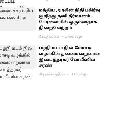
மத்திய அரசின் நிதி பகிர்வு
குறித்து தனி தீர்மானம் -
பேரவையில் ஒருமனதாக
நிறைவேற்றம்
செய்திப்பிரிவு
23 hours ago
பழநி மடம் நில மோசடி
வழக்கில் தலைமறைவான
இடைத்தரகர் போலீஸில்
சரண்
பி.டி.ரவிச்சந்திரன்
19 hours ago