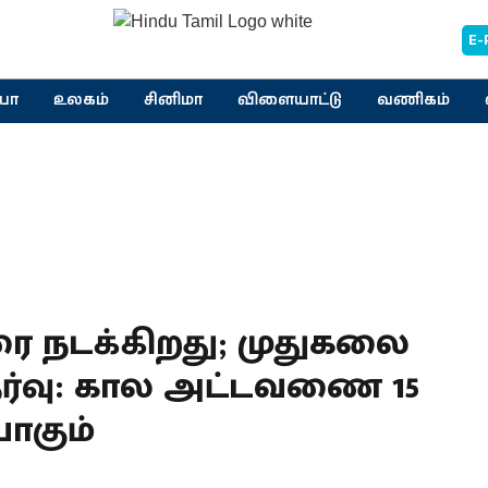
E-
யா
உலகம்
சினிமா
விளையாட்டு
வணிகம்
வரை நடக்கிறது; முதுகலை
தேர்வு: கால அட்டவணை 15
ாகும்