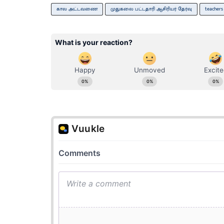
கால அட்டவணை
முதுகலை பட்டதாரி ஆசிரியர் தேர்வு
teachers