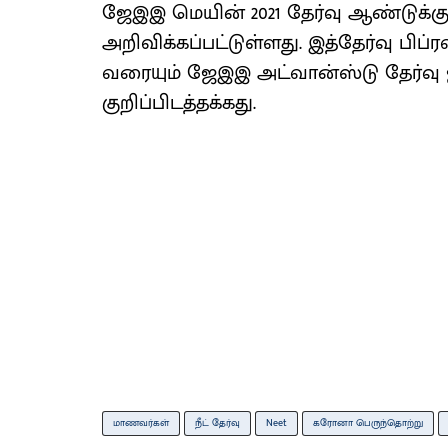
ஜேஇஇ மெயின் 2021 தேர்வு ஆண்டுக்க
அறிவிக்கப்பட்டுள்ளது. இத்தேர்வு பிப்
வரையும் ஜேஇஇ அட்வான்ஸ்டு தேர்வு
குறிப்பிடத்தக்கது.
மாணவர்கள்
நீட் தேர்வு
Neet
கரோனா பெருந்தொற்று