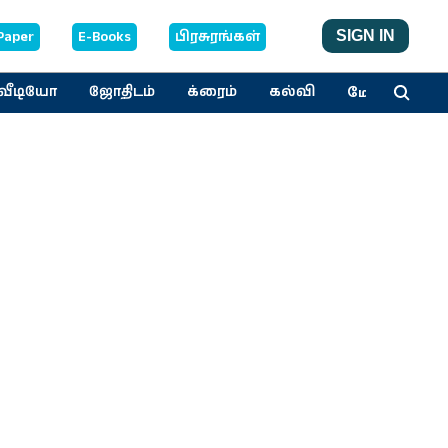
Paper
E-Books
பிரசுரங்கள்
SIGN IN
மேலும்
வீடியோ
ஜோதிடம்
க்ரைம்
கல்வி