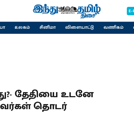
E-
யா
உலகம்
சினிமா
விளையாட்டு
வணிகம்
்போது?- தேதியை உடனே
வர்கள் தொடர்