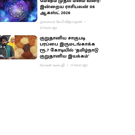
மேஷம் முதல் மீனம் வரை:
இன்றைய ராசிபலன் 06
ஆகஸ்ட் 2026
முனைவர் கே.பி.வித்யாதரன்
20 hours ago
குறுதானிய சாகுபடி
பரப்பை இருமடங்காக்க
ரூ.7 கோடியில் ‘தமிழ்நாடு
குறுதானிய இயக்கம்’
மோகன் கணபதி
14 hours ago