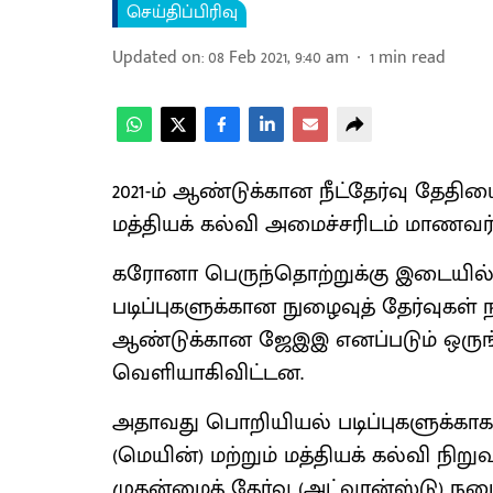
செய்திப்பிரிவு
Updated on
:
08 Feb 2021, 9:40 am
1
min read
2021-ம் ஆண்டுக்கான நீட்தேர்வு தேதி
மத்தியக் கல்வி அமைச்சரிடம் மாணவர்
கரோனா பெருந்தொற்றுக்கு இடையில்
படிப்புகளுக்கான நுழைவுத் தேர்வுகள் ந
ஆண்டுக்கான ஜேஇஇ எனப்படும் ஒருங்க
வெளியாகிவிட்டன.
அதாவது பொறியியல் படிப்புகளுக்காக 
(மெயின்) மற்றும் மத்தியக் கல்வி ந
முதன்மைத் தேர்வு (அட்வான்ஸ்டு) நட