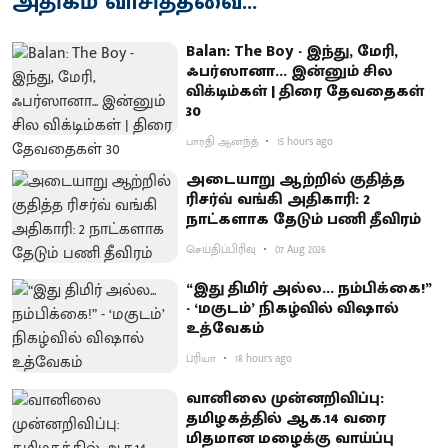
அதிகம் வாசித்தவை...
Balan: The Boy - இந்து, மேரி,
ஃபர்ஸானா... இன்னும் சில
விக்டிம்கள் | திரை தேவதைகள்
30
பாரதி ஆனந்த்
15 hours ago
அடையாறு ஆற்றில் குதித்த
ரிசர்வ் வங்கி அதிகாரி: 2
நாட்களாக தேடும் பணி தீவிரம்
செய்திப்பிரிவு
07 Aug 2026
“இது திமிர் அல்ல... நம்பிக்கை!”
- ‘மகுடம்’ நிகழ்வில் விஷால்
உத்வேகம்
ப்ரியா
18 hours ago
வானிலை முன்னறிவிப்பு:
தமிழகத்தில் ஆக.14 வரை
மிதமான மழைக்கு வாய்ப்பு