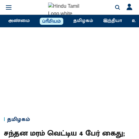
அண்மை
தமிழகம்
இந்தியா
உல
ப்ரீமியம்
தமிழகம்
சந்தன மரம் வெட்டிய 4 பேர் கைது;