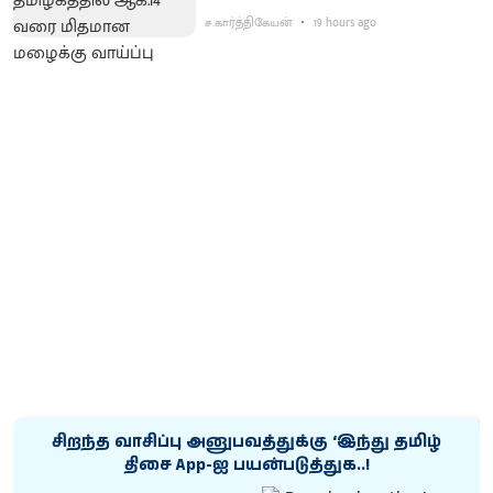
ச.கார்த்திகேயன்
19 hours ago
சிறந்த வாசிப்பு அனுபவத்துக்கு ‘இந்து தமிழ்
திசை App-ஐ பயன்படுத்துக..!