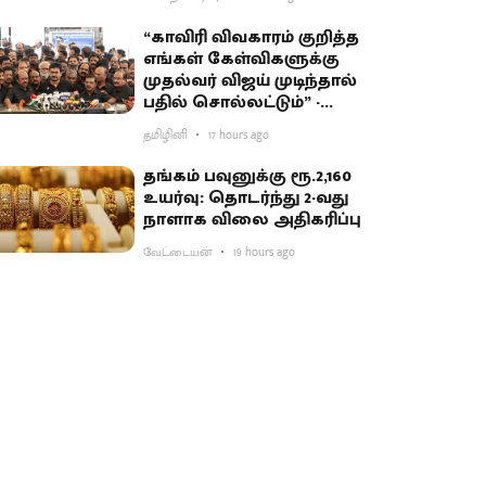
“காவிரி விவகாரம் குறித்த
எங்கள் கேள்விகளுக்கு
முதல்வர் விஜய் முடிந்தால்
பதில் சொல்லட்டும்” -
உதயநிதி சவால்
தமிழினி
17 hours ago
தங்கம் பவுனுக்கு ரூ.2,160
உயர்வு: தொடர்ந்து 2-வது
நாளாக விலை அதிகரிப்பு
வேட்டையன்
19 hours ago