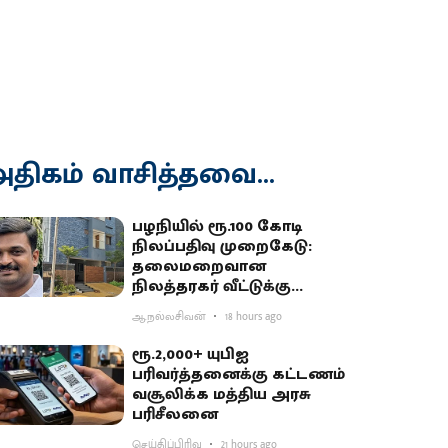
திகம் வாசித்தவை...
பழநியில் ரூ.100 கோடி
நிலப்பதிவு முறைகேடு:
தலைமறைவான
நிலத்தரகர் வீட்டுக்கு
சிபிசிஐடி ‘சீல்’
ஆ.நல்லசிவன்
18 hours ago
ரூ.2,000+ யுபிஐ
பரிவர்த்தனைக்கு கட்டணம்
வசூலிக்க மத்திய அரசு
பரிசீலனை
செய்திப்பிரிவு
21 hours ago