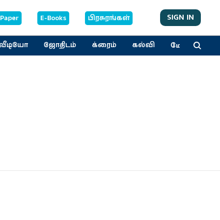
SIGN IN
-Paper
E-Books
பிரசுரங்கள்
மேலும்
வீடியோ
ஜோதிடம்
க்ரைம்
கல்வி