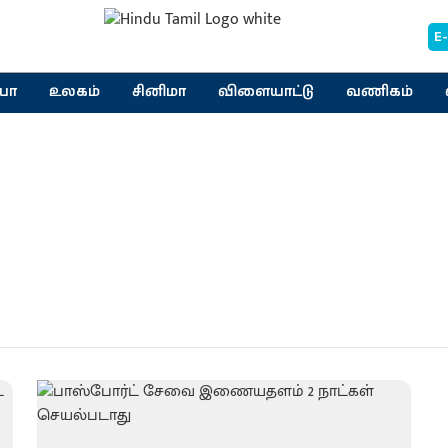
E
யா
உலகம்
சினிமா
விளையாட்டு
வணிகம்