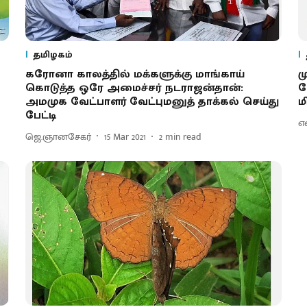
தமிழகம்
கரோனா காலத்தில் மக்களுக்கு மாங்காய்
ம
கொடுத்த ஒரே அமைச்சர் நடராஜன்தான்:
ச
அமமுக வேட்பாளர் வேட்புமனுத் தாக்கல் செய்து
ம
பேட்டி
எ
ஜெ.ஞானசேகர்
15 Mar 2021
2
min read