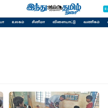
E
யா
உலகம்
சினிமா
விளையாட்டு
வணிகம்