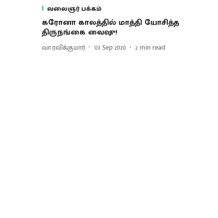
வலைஞர் பக்கம்
கரோனா காலத்தில் மாத்தி யோசித்த
திருநங்கை வைஷு!
வா.ரவிக்குமார்
03 Sep 2020
2
min read