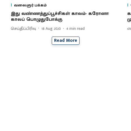
வலைஞர் பக்கம்
இது வண்ணத்துப்பூச்சிகள் காலம்- கரோனா
க
காலப் பொழுதுபோக்கு
ம
செய்திப்பிரிவு
18 Aug 2020
4
min read
எ
Read More