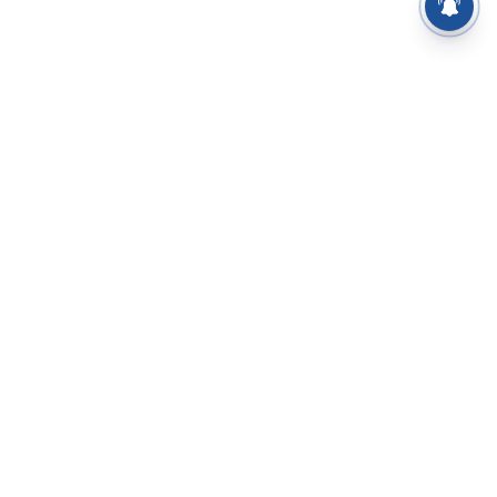
⌄
செய்திகள்