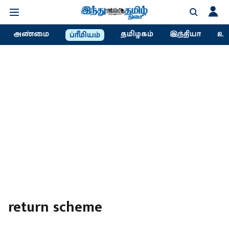
அண்மை
தமிழகம்
இந்தியா
உல
ப்ரீமியம்
return scheme