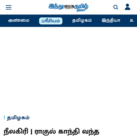
அண்மை
தமிழகம்
இந்தியா
உல
ப்ரீமியம்
தமிழகம்
நீலகிரி | ராகுல் காந்தி வந்த