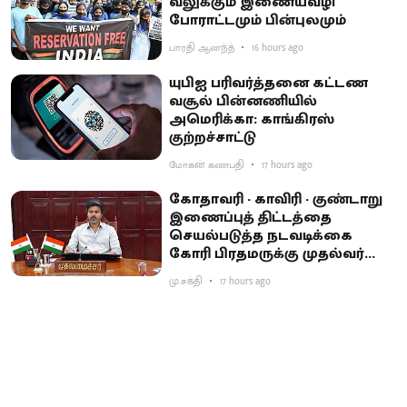
வலுக்கும் இணையவழி
போராட்டமும் பின்புலமும்
பாரதி ஆனந்த்
16 hours ago
யுபிஐ பரிவர்த்தனை கட்டண
வசூல் பின்னணியில்
அமெரிக்கா: காங்கிரஸ்
குற்றச்சாட்டு
மோகன் கணபதி
17 hours ago
கோதாவரி - காவிரி - குண்டாறு
இணைப்புத் திட்டத்தை
செயல்படுத்த நடவடிக்கை
கோரி பிரதமருக்கு முதல்வர்
விஜய் கடிதம்
மு.சக்தி
17 hours ago