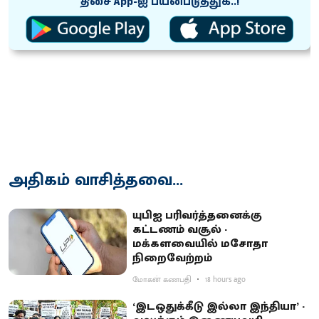
திசை App-ஐ பயன்படுத்துக..!
அதிகம் வாசித்தவை...
யுபிஐ பரிவர்த்தனைக்கு
கட்டணம் வசூல் -
மக்களவையில் மசோதா
நிறைவேற்றம்
மோகன் கணபதி
18 hours ago
‘இடஒதுக்கீடு இல்லா இந்தியா’ -