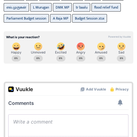
எல்.முருகன்
L Murugan
DMK MP
tr baalu
flood relief fund
Parliament Budget session
A Raja MP
Budget Session 2024