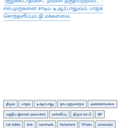
“குறுக்கிடாதீர்கள்... நீங்கள் தகுதியற்றவர்...” -
எல்.முருகனை சாடிய டி.ஆர்.பாலுவும், பாஜக
கொந்தளிப்பும் @ மக்களவை
திமுக
பாஜக
டி.ஆர்.பாலு
நாடாளுமன்றம்
அண்ணாமலை
மத்திய இணை அமைச்சர்
மன்னிப்பு
திமுக எம்.பி
BJP
Lok Sabha
dmk
tamilnadu
Parliament
TR balu
annamalai