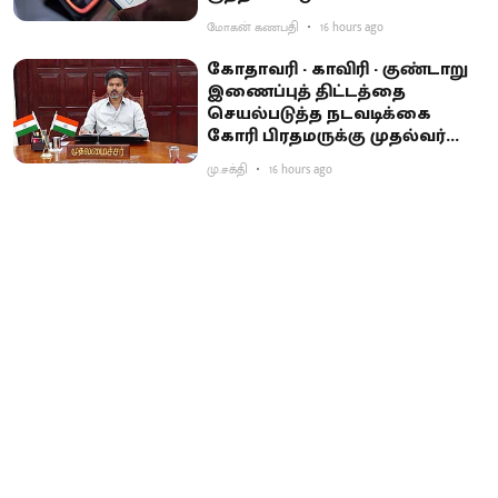
மோகன் கணபதி
16 hours ago
கோதாவரி - காவிரி - குண்டாறு
இணைப்புத் திட்டத்தை
செயல்படுத்த நடவடிக்கை
கோரி பிரதமருக்கு முதல்வர்
விஜய் கடிதம்
மு.சக்தி
16 hours ago