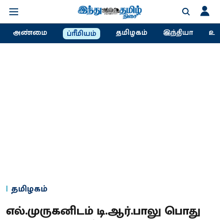
அண்மை
தமிழகம்
இந்தியா
உல
ப்ரீமியம்
தமிழகம்
எல்.முருகனிடம் டி.ஆர்.பாலு பொது