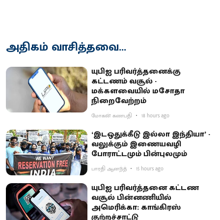
அதிகம் வாசித்தவை...
யுபிஐ பரிவர்த்தனைக்கு
கட்டணம் வசூல் -
மக்களவையில் மசோதா
நிறைவேற்றம்
மோகன் கணபதி
18 hours ago
‘இடஒதுக்கீடு இல்லா இந்தியா’ -
வலுக்கும் இணையவழி
போராட்டமும் பின்புலமும்
பாரதி ஆனந்த்
15 hours ago
யுபிஐ பரிவர்த்தனை கட்டண
வசூல் பின்னணியில்
அமெரிக்கா: காங்கிரஸ்
குற்றச்சாட்டு