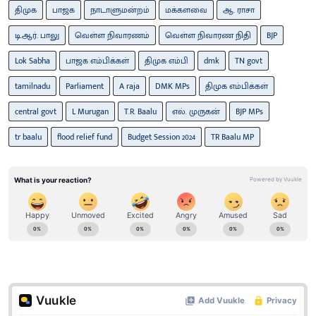
திமுக
பாஜக
நாடாளுமன்றம்
மக்களவை
ஆ. ராசா
டி.ஆர். பாலு
வெள்ள நிவாரணம்
வெள்ள நிவாரண நிதி
BJP
Lok Sabha
பாஜக எம்பிக்கள்
திமுக எம்பி
dmk
TN govt
tamilnadu
Parliament
A raja
DMK MPs
திமுக எம்பிக்கள்
central govt
L Murugan
T.R. Baalu
எல். முருகன்
BJP MPs
tr baalu
flood relief fund
Budget Session 2024
TR Baalu MP