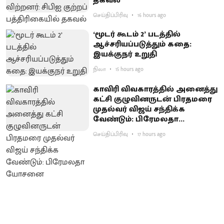
தகவல்
செய்திப்பிரிவு
16 hours ago
‘மூடர் கூடம் 2’ படத்தில்
ஆச்சரியப்படுத்​தும் கதை:
இயக்குநர் உறுதி
நிலா
15 hours ago
காவிரி விவகாரத்தில் அனைத்து
கட்சி குழுவினருடன் பிரதமரை
முதல்வர் விஜய் சந்திக்க
வேண்டும்: பிரேமலதா
யோசனை
செய்திப்பிரிவு
17 hours ago