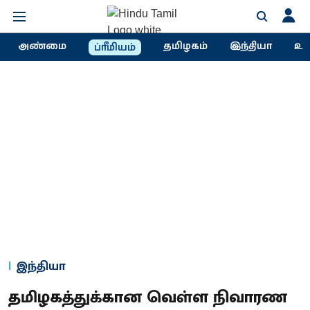
அண்மை
தமிழகம்
இந்தியா
உல
ப்ரீமியம்
இந்தியா
தமிழகத்துக்கான வெள்ள நிவாரண