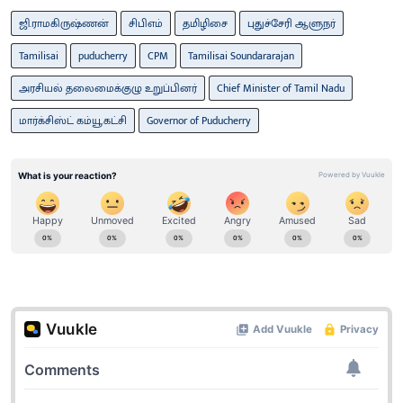
ஜி.ராமகிருஷ்ணன்
சிபிஎம்
தமிழிசை
புதுச்சேரி ஆளுநர்
Tamilisai
puducherry
CPM
Tamilisai Soundararajan
அரசியல் தலைமைக்குழு உறுப்பினர்
Chief Minister of Tamil Nadu
மார்க்சிஸ்ட் கம்யூ.கட்சி
Governor of Puducherry