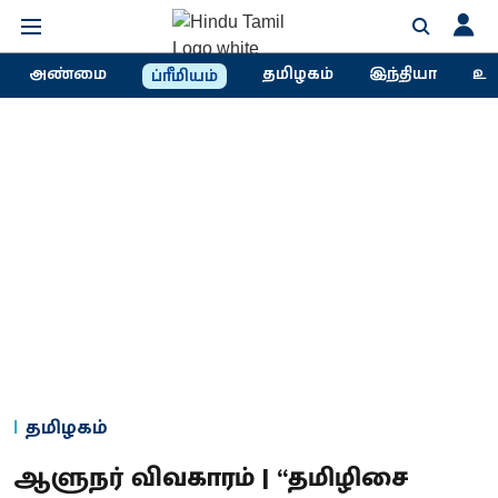
அண்மை
தமிழகம்
இந்தியா
உல
ப்ரீமியம்
தமிழகம்
ஆளுநர் விவகாரம் | “தமிழிசை