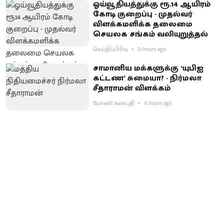
ஓய்வூதியத்துக்கு ரூ.14 ஆயிரம்
கோடி குறைப்பு - முதல்வர்
விளக்கமளிக்க தலைமை
செயலக சங்கம் வலியுறுத்தல்
செய்திப்பிரிவு
23 hours ago
சாமானிய மக்களுக்கு ‘யுபிஐ
கட்டண’ சுமையா? - நிர்மலா
சீதாராமன் விளக்கம்
மோகன் கணபதி
15 hours ago