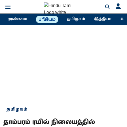
அண்மை
தமிழகம்
இந்தியா
உல
ப்ரீமியம்
தமிழகம்
தாம்பரம் ரயில் நிலையத்தில்