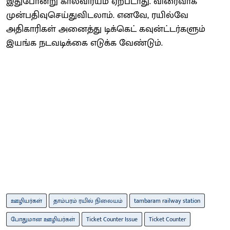
இதுபோன்று காலவிரயம் ஏற்படாது. விரைவாக
முன்பதிவுசெய்துவிடலாம். எனவே, ரயில்வே
அதிகாரிகள் அனைத்து டிக்கெட் கவுன்ட்டர்களும்
இயங்க நடவடிக்கை எடுக்க வேண்டும்.
ஊழியர்கள்
தாம்பரம் ரயில் நிலையம்
tambaram railway station
போதுமான ஊழியர்கள்
Ticket Counter Issue
Ticket Counter