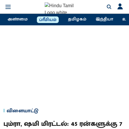
அண்மை
தமிழகம்
இந்தியா
உல
ப்ரீமியம்
விளையாட்டு
பும்ரா, ஷமி மிரட்டல்: 45 ரன்களுக்கு 7