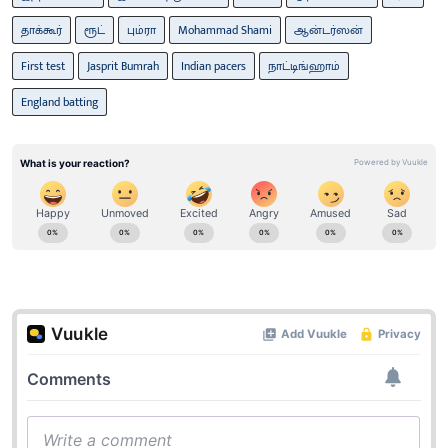
தாக்கூர்
ரூட்
பும்ரா
Mohammad Shami
ஆன்டர்ஸன்
First test
Jasprit Bumrah
Indian pacers
நாட்டிங்ஹாம்
England batting