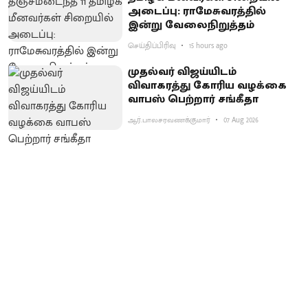
அடைப்பு: ராமேசுவரத்தில்
இன்று வேலைநிறுத்தம்
செய்திப்பிரிவு
15 hours ago
முதல்வர் விஜய்யிடம்
விவாகரத்து கோரிய வழக்கை
வாபஸ் பெற்றார் சங்கீதா
ஆர்.பாலசரவணக்குமார்
07 Aug 2026