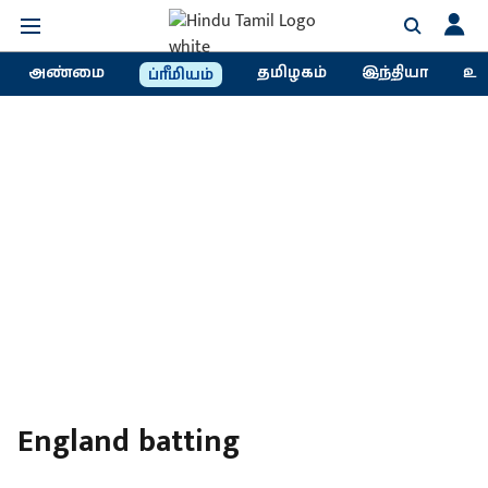
அண்மை
தமிழகம்
இந்தியா
உல
ப்ரீமியம்
England batting