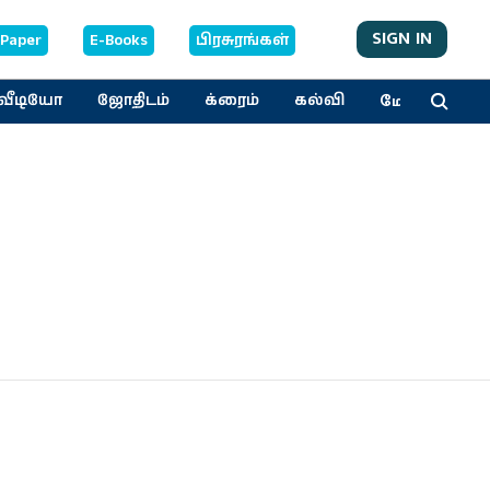
SIGN IN
-Paper
E-Books
பிரசுரங்கள்
மேலும்
வீடியோ
ஜோதிடம்
க்ரைம்
கல்வி