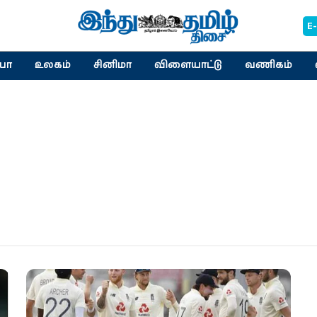
E
யா
உலகம்
சினிமா
விளையாட்டு
வணிகம்