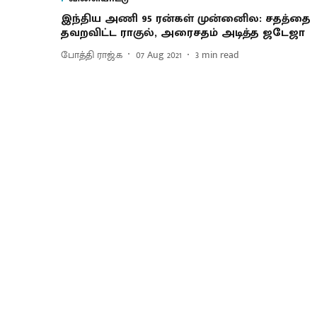
இந்திய அணி 95 ரன்கள் முன்னிைல: சதத்தை
தவறவிட்ட ராகுல், அரைசதம் அடித்த ஜடேஜா
போத்தி ராஜ்.க
07 Aug 2021
3
min read