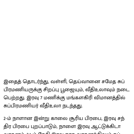
இதைத் தொடர்ந்​து, வள்​ளி, தெய்​வானை சமேத சுப்​
பிரமணி​யருக்கு சிறப்பு பூஜை​யும், வீதிஉலா​வும் நடை​
பெற்​றது. இரவு 7 மணிக்கு மங்​களகிரி விமானத்​தில்
சுப்​பிரமணி​யர் வீதிஉலா நடந்​தது.
2-ம் நாளான இன்று காலை சூரிய பிரபை, இரவு சந்​
திர பிரபை புறப்​பாடும், நாளை இரவு ஆட்​டுக்​கிடா