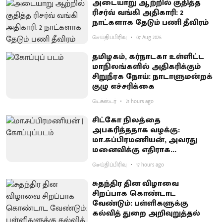
அடையாறு ஆற்றில் குதித்த
ரிசர்வ் வங்கி அதிகாரி: 2
நாட்களாக தேடும் பணி தீவிரம்
செய்திப்பிரிவு
07 Aug 2026
தமிழகம், கர்நாடகா உள்ளிட்ட
மாநிலங்களில் அதிகரிக்கும்
சிறுநீரக நோய்: நாடாளுமன்றக்
குழு எச்சரிக்கை
டெக்ஸ்டர்
21 hours ago
சிட்கோ நிலத்தை
அபகரித்ததாக வழக்கு:
மா.சுப்பிரமணியன், அவரது
மனைவிக்கு எதிராக
குற்றச்சாட்டு பதிவு
செய்திப்பிரிவு
17 hours ago
சுதந்திர தின விழாவை
சிறப்பாக கொண்டாட
வேண்டும்: பள்ளிகளுக்கு
கல்வித் துறை அறிவுறுத்தல்