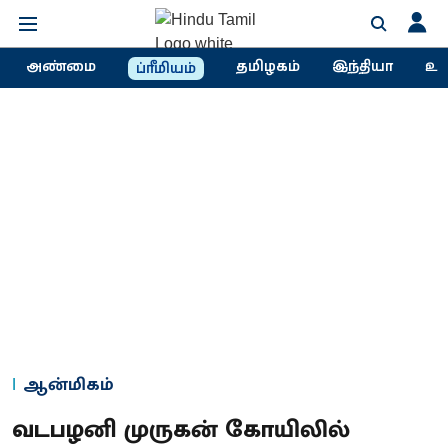
அண்மை
தமிழகம்
இந்தியா
உல
ப்ரீமியம்
ஆன்மிகம்
வடபழனி முருகன் கோயிலில்