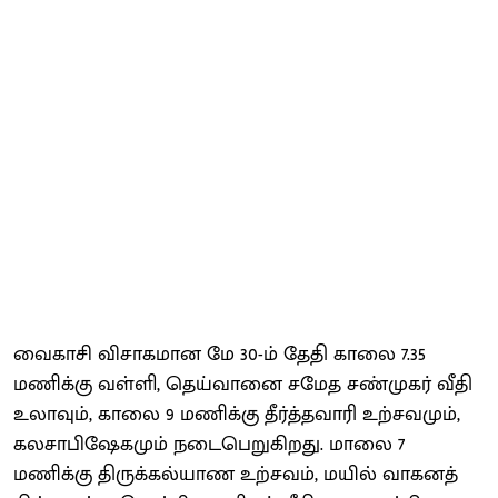
வைகாசி விசாக​மான மே 30-ம் தேதி காலை 7.35
மணிக்கு வள்ளி, தெய்​வானை சமேத சண்​முகர் வீதி
உலா​வும், காலை 9 மணிக்கு தீர்த்​த​வாரி உற்​சவ​மும்,
கலசாபிஷேக​மும் நடை​பெறுகிறது. மாலை 7
மணிக்கு திருக்​கல்​யாண உற்​சவம், மயில் வாக​னத்​