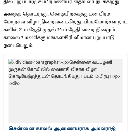
தில் புறப்​பாடு, சுப்​பிரமணி​யர் வீதிஉலா நடக்​கிறது.
அதைத் தொடர்ந்​து, கொடி​யிறக்​கத்​துடன் பிரம்​
மோற்சவ விழா நிறைவடைகிறது. பிரம்​மோற்சவ நாட்​
களில் 21-ம் தேதி முதல் 29-ம் தேதி வரை தின​மும்​
காலை 7 மணிக்​கு மங்​களகிரி வி​மான புறப்​பாடு
நடைபெறும்​.
சென்னை காவல் ஆணையராக அமல்ராஜ்