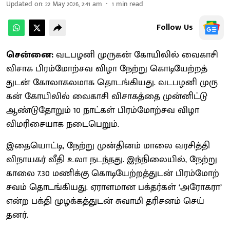
Updated on
:
22 May 2026, 2:41 am
1
min read
Follow Us
சென்னை:
வடபழனி முரு​கன் கோயி​லில் வைகாசி
விசாக பிரம்​மோற்சவ விழா நேற்று கொடியேற்​றத்​
துடன் கோலாகல​மாக தொடங்​கியது. வடபழனி முரு​
கன் கோயி​லில் வைகாசி விசாகத்தை முன்​னிட்டு
ஆண்​டு​தோறும் 10 நாட்​கள் பிரம்​மோற்சவ விழா
விமரிசை​யாக நடை​பெறும்.
இதையொட்​டி, நேற்று முன்​தினம் மாலை வரசித்தி
விநாயகர் வீதி உலா நடந்​தது. இந்​நிலை​யில், நேற்று
காலை 7.30 மணிக்கு கொடியேற்​றத்​துடன் பிரம்​மோற்​
சவம் தொடங்​கியது. ஏராள​மான பக்​தர்​கள் ‘அரோக​ரா’
என்ற பக்தி முழக்​கத்​துடன் சுவாமி தரிசனம் செய்​
தனர்.