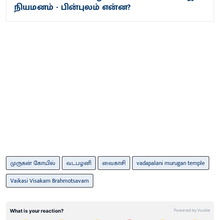
நியமனம் - பின்புலம் என்ன?
முருகன் கோயில்
வடபழனி
வைகாசி
vadapalani murugan temple
Vaikasi Visakam Brahmotsavam