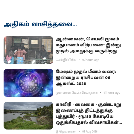
அதிகம் வாசித்தவை...
ஆன்லைன், செயலி மூலம்
மதுபானம் விற்பனை: இன்று
முதல் அமலுக்கு வருகிறது
செய்திப்பிரிவு
16 hours ago
மேஷம் முதல் மீனம் வரை:
இன்றைய ராசிபலன் 06
ஆகஸ்ட் 2026
முனைவர் கே.பி.வித்யாதரன்
15 hours ago
காவிரி - வைகை - குண்டாறு
இணைப்புத் திட்டத்துக்கு
புத்துயிர் - ரூ.150 கோடியே
ஒதுக்கியதால் விவசாயிகள்
ஏமாற்றம்
இ.ஜெகநாதன்
05 Aug 2026