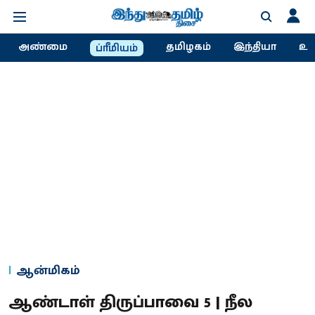
அண்மை
தமிழகம்
இந்தியா
உல
ப்ரீமியம்
ஆன்மிகம்
ஆண்டாள் திருப்பாவை 5 | நீல