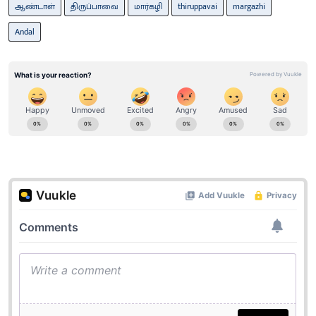
ஆண்டாள்
திருப்பாவை
மார்கழி
thiruppavai
margazhi
Andal