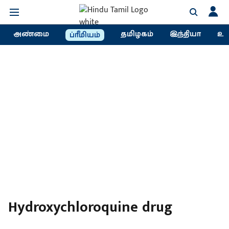
அண்மை
தமிழகம்
இந்தியா
உல
ப்ரீமியம்
Hydroxychloroquine drug