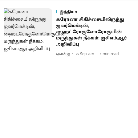
இந்தியா
கரோனா சிகிச்சையிலிருந்து
ஐவர்மெக்டின்,
ஹைட்ரோகுளோரோகுயின்
மருந்துகள் நீக்கம்: ஐசிஎம்ஆர்
அறிவிப்பு
ஏஎன்ஐ
25 Sep 2021
1
min read