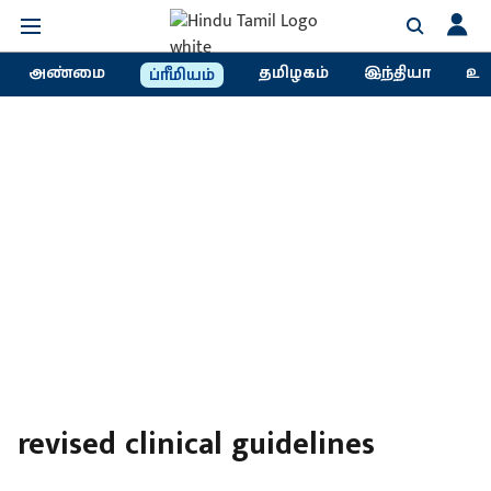
அண்மை
தமிழகம்
இந்தியா
உல
ப்ரீமியம்
revised clinical guidelines