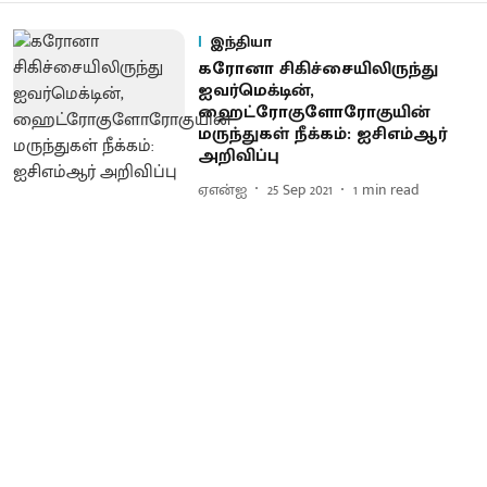
இந்தியா
கரோனா சிகிச்சையிலிருந்து
ஐவர்மெக்டின்,
ஹைட்ரோகுளோரோகுயின்
மருந்துகள் நீக்கம்: ஐசிஎம்ஆர்
அறிவிப்பு
ஏஎன்ஐ
25 Sep 2021
1
min read