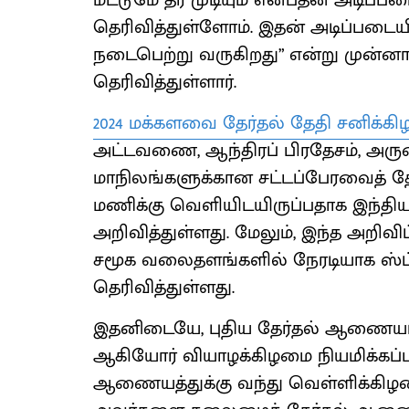
மட்டுமே தர முடியும் என்பதன் அடிப்
தெரிவித்துள்ளோம். இதன் அடிப்படையில
நடைபெற்று வருகிறது” என்று முன்னாள
தெரிவித்துள்ளார்.
2024 மக்களவை தேர்தல் தேதி சனிக்கி
அட்டவணை, ஆந்திரப் பிரதேசம், அருணாச
மாநிலங்களுக்கான சட்டப்பேரவைத் த
மணிக்கு வெளியிடயிருப்பதாக இந்
அறிவித்துள்ளது. மேலும், இந்த அறிவ
சமூக வலைதளங்களில் நேரடியாக ஸ்ட்ர
தெரிவித்துள்ளது.
இதனிடையே, புதிய தேர்தல் ஆணையர்களா
ஆகியோர் வியாழக்கிழமை நியமிக்கப்பட
ஆணையத்துக்கு வந்து வெள்ளிக்கிழ