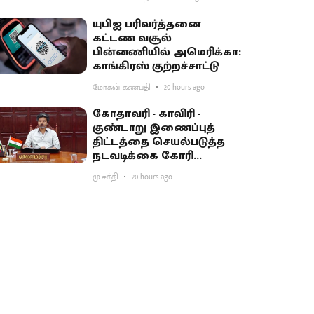
யுபிஐ பரிவர்த்தனை
கட்டண வசூல்
பின்னணியில் அமெரிக்கா:
காங்கிரஸ் குற்றச்சாட்டு
மோகன் கணபதி
20 hours ago
கோதாவரி - காவிரி -
குண்டாறு இணைப்புத்
திட்டத்தை செயல்படுத்த
நடவடிக்கை கோரி
பிரதமருக்கு முதல்வர்
மு.சக்தி
20 hours ago
விஜய் கடிதம்