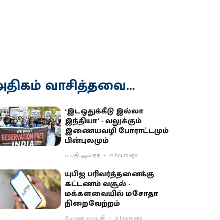
திகம் வாசித்தவை...
‘இடஒதுக்கீடு இல்லா
இந்தியா’ - வலுக்கும்
இணையவழி போராட்டமும்
பின்புலமும்
பாரதி ஆனந்த்
19 hours ago
யுபிஐ பரிவர்த்தனைக்கு
கட்டணம் வசூல் -
மக்களவையில் மசோதா
நிறைவேற்றம்
மோகன் கணபதி
21 hours ago