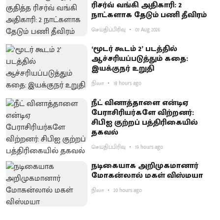
ரிசர்வ் வங்கி அதிகாரி: 2
நாட்களாக தேடும் பணி தீவிரம்
செய்திப்பிரிவு
07 Aug 2026
‘மூடர் கூடம் 2’ படத்தில்
ஆச்சரியப்படுத்​தும் கதை:
இயக்குநர் உறுதி
நிலா
18 hours ago
நீட் வினாத்தாளை என்டிஏ
பேராசிரியர்களே விற்றனர்:
சிபிஐ குற்றப் பத்திரிகையில்
தகவல்
செய்திப்பிரிவு
19 hours ago
நடிகையாக அறிமுகமானார்
மோகன்லால் மகள் விஸ்மயா
நிலா
20 hours ago