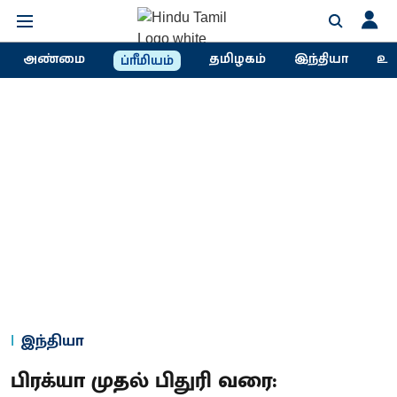
அண்மை
தமிழகம்
இந்தியா
உல
ப்ரீமியம்
இந்தியா
பிரக்யா முதல் பிதுரி வரை: