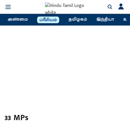
அண்மை
தமிழகம்
இந்தியா
உல
ப்ரீமியம்
33 MPs