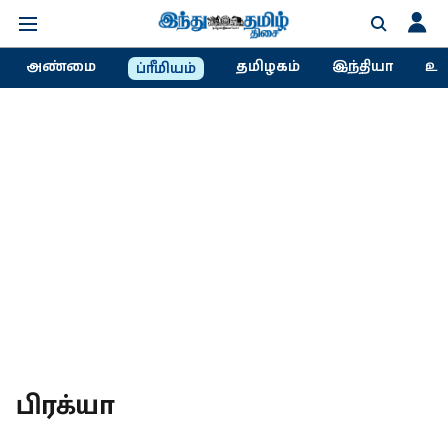
அண்மை
தமிழகம்
இந்தியா
உல
ப்ரீமியம்
பிரக்யா