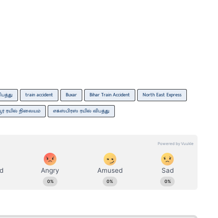
ிபத்து
train accident
Buxar
Bihar Train Accident
North East Express
பூர் ரயில் நிலையம்
எக்ஸ்பிரஸ் ரயில் விபத்து