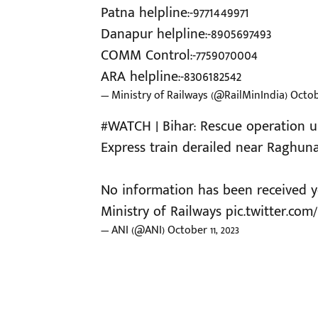
Patna helpline:-9771449971
Danapur helpline:-8905697493
COMM Control:-7759070004
ARA helpline:-8306182542
— Ministry of Railways (@RailMinIndia)
Octobe
#WATCH
| Bihar: Rescue operation 
Express train derailed near Raghunat
No information has been received yet
Ministry of Railways
pic.twitter.com
— ANI (@ANI)
October 11, 2023