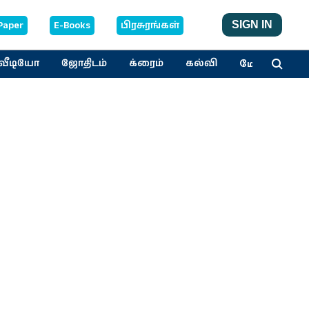
Paper
E-Books
பிரசுரங்கள்
SIGN IN
மேலும்
வீடியோ
ஜோதிடம்
க்ரைம்
கல்வி