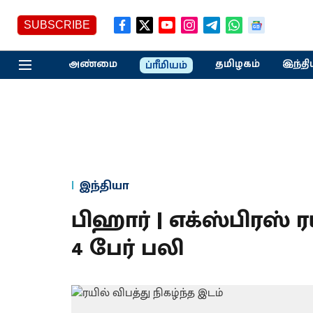
SUBSCRIBE
அண்மை
தமிழகம்
இந்தி
ப்ரீமியம்
இந்தியா
பிஹார் | எக்ஸ்பிரஸ் ர
4 பேர் பலி