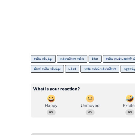
ரயில் விபத்து
எக்ஸ்பிரஸ் ரயில்
Bihar
ரயில் தடம் புரண்டு வ
பீகார் ரயில் விபத்து
பக்சர்
நார்த் ஈஸ்ட் எக்ஸ்பிரஸ்
ரகுநாத்