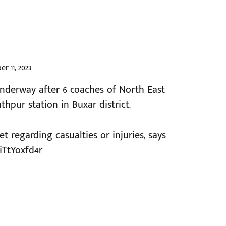
r 11, 2023
underway after 6 coaches of North East
hpur station in Buxar district.
 regarding casualties or injuries, says
/iTtYoxfd4r