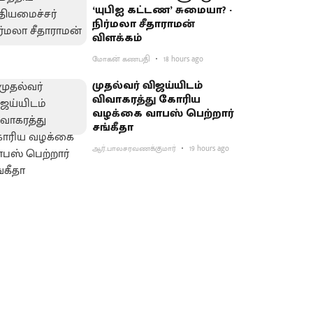
‘யுபிஐ கட்டண’ சுமையா? -
நிர்மலா சீதாராமன்
விளக்கம்
மோகன் கணபதி
18 hours ago
முதல்வர் விஜய்யிடம்
விவாகரத்து கோரிய
வழக்கை வாபஸ் பெற்றார்
சங்கீதா
ஆர்.பாலசரவணக்குமார்
19 hours ago