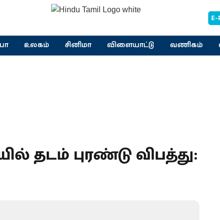
E-
யா
உலகம்
சினிமா
விளையாட்டு
வணிகம்
யில் தடம் புரண்டு விபத்து: