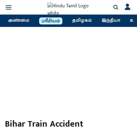
அண்மை
தமிழகம்
இந்தியா
உல
ப்ரீமியம்
Bihar Train Accident