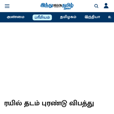
அண்மை
தமிழகம்
இந்தியா
உல
ப்ரீமியம்
ரயில் தடம் புரண்டு விபத்து