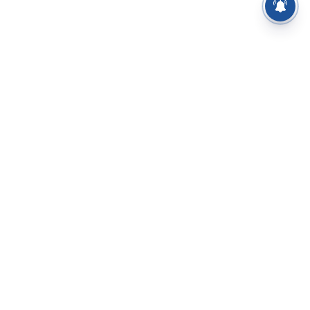
⌄
செய்திகள்