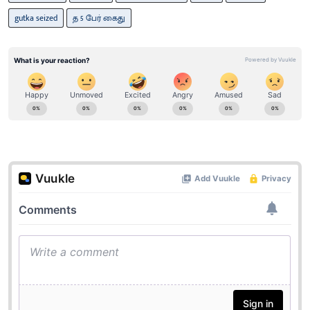
gutka seized
த 5 பேர் கைது