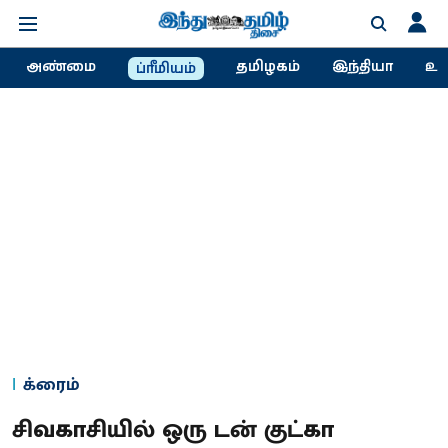
அண்மை
தமிழகம்
இந்தியா
உல
ப்ரீமியம்
க்ரைம்
சிவகாசியில் ஒரு டன் குட்கா