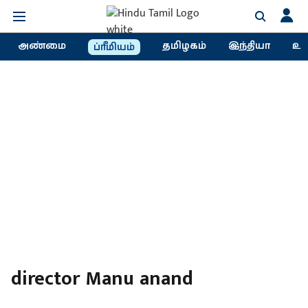
அண்மை
தமிழகம்
இந்தியா
உல
ப்ரீமியம்
director Manu anand