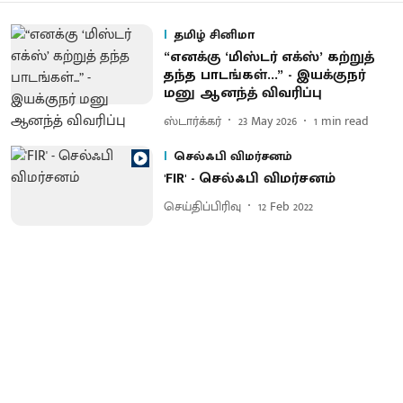
தமிழ் சினிமா
“எனக்கு ‘மிஸ்டர் எக்ஸ்’ கற்றுத்
தந்த பாடங்கள்...” - இயக்குநர்
மனு ஆனந்த் விவரிப்பு
ஸ்டார்க்கர்
23 May 2026
1
min read
செல்ஃபி விமர்சனம்
'FIR' - செல்ஃபி விமர்சனம்
செய்திப்பிரிவு
12 Feb 2022