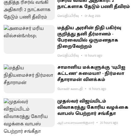
ரிசர்வ் வங்கி அதிகாரி: 2
நாட்களாக தேடும் பணி தீவிரம்
செய்திப்பிரிவு
07 Aug 2026
மத்திய அரசின் நிதி பகிர்வு
குறித்து தனி தீர்மானம் -
பேரவையில் ஒருமனதாக
நிறைவேற்றம்
செய்திப்பிரிவு
19 hours ago
சாமானிய மக்களுக்கு ‘யுபிஐ
கட்டண’ சுமையா? - நிர்மலா
சீதாராமன் விளக்கம்
மோகன் கணபதி
19 hours ago
முதல்வர் விஜய்யிடம்
விவாகரத்து கோரிய வழக்கை
வாபஸ் பெற்றார் சங்கீதா
ஆர்.பாலசரவணக்குமார்
20 hours ago