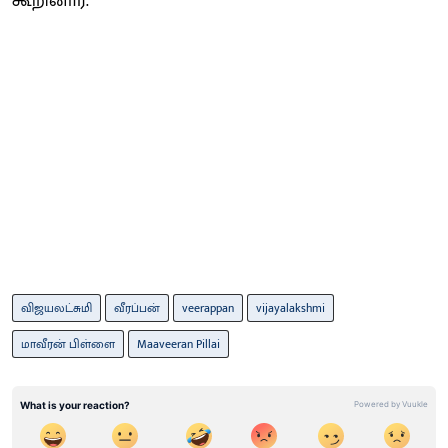
கூறினார்.
விஜயலட்சுமி
வீரப்பன்
veerappan
vijayalakshmi
மாவீரன் பிள்ளை
Maaveeran Pillai