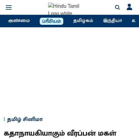
அண்மை
தமிழகம்
இந்தியா
உல
ப்ரீமியம்
தமிழ் சினிமா
கதாநாயகியாகும் வீரப்பன் மகள்