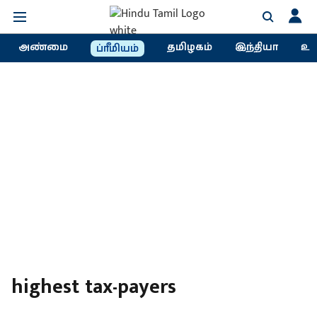
அண்மை
தமிழகம்
இந்தியா
உல
ப்ரீமியம்
highest tax-payers