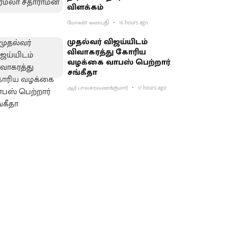
விளக்கம்
மோகன் கணபதி
16 hours ago
முதல்வர் விஜய்யிடம்
விவாகரத்து கோரிய
வழக்கை வாபஸ் பெற்றார்
சங்கீதா
ஆர்.பாலசரவணக்குமார்
17 hours ago