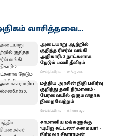
திகம் வாசித்தவை...
அடையாறு ஆற்றில்
குதித்த ரிசர்வ் வங்கி
அதிகாரி: 2 நாட்களாக
தேடும் பணி தீவிரம்
செய்திப்பிரிவு
07 Aug 2026
மத்திய அரசின் நிதி பகிர்வு
குறித்து தனி தீர்மானம் -
பேரவையில் ஒருமனதாக
நிறைவேற்றம்
செய்திப்பிரிவு
16 hours ago
சாமானிய மக்களுக்கு
‘யுபிஐ கட்டண’ சுமையா? -
நிர்மலா சீதாராமன்