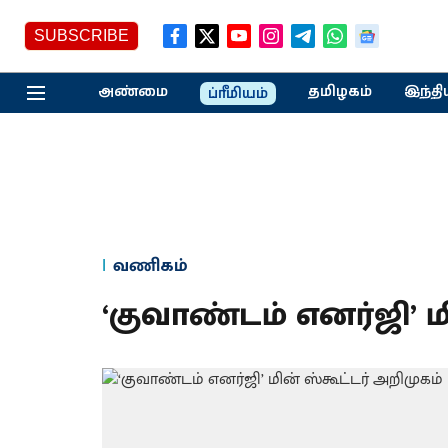
SUBSCRIBE
அண்மை
தமிழகம்
இந்தி
ப்ரீமியம்
வணிகம்
‘குவாண்டம் எனர்ஜி’ ம