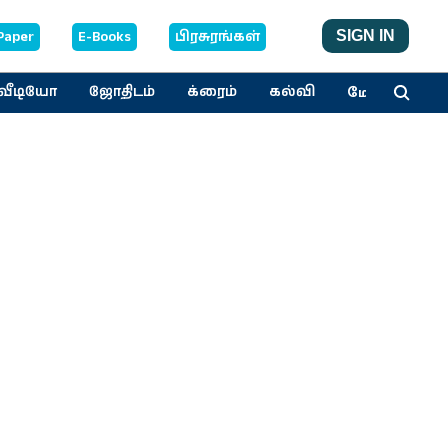
Paper
E-Books
பிரசுரங்கள்
SIGN IN
மேலும்
வீடியோ
ஜோதிடம்
க்ரைம்
கல்வி