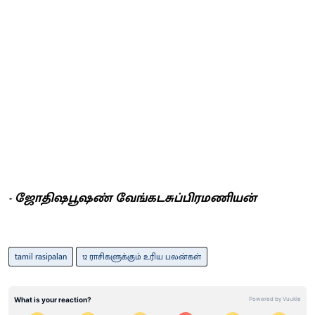
- ஜோதிஷபூஷண் வேங்கடசுப்பிரமணியன்
tamil rasipalan
12 ராசிகளுக்கும் உரிய பலன்கள்