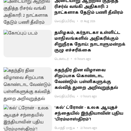
அடையாறு ஆற்றில் குதித்த
ரிசர்வ் வங்கி அதிகாரி: 2
நாட்களாக தேடும் பணி தீவிரம்
செய்திப்பிரிவு
07 Aug 2026
தமிழகம், கர்நாடகா உள்ளிட்ட
மாநிலங்களில் அதிகரிக்கும்
சிறுநீரக நோய்: நாடாளுமன்றக்
குழு எச்சரிக்கை
டெக்ஸ்டர்
19 hours ago
சுதந்திர தின விழாவை
சிறப்பாக கொண்டாட
வேண்டும்: பள்ளிகளுக்கு
கல்வித் துறை அறிவுறுத்தல்
செய்திப்பிரிவு
17 hours ago
‘கல்’ ட்ரோன் - உலக ஆயுதச்
சந்தையில் இந்தியாவின் புதிய
‘பிரம்மாஸ்திரம்’!
போத்தி ராஜ்.க
22 hours ago