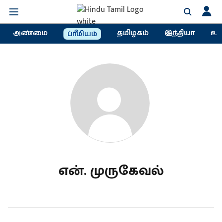
அண்மை
தமிழகம்
இந்தியா
உல
ப்ரீமியம்
என். முருகேவல்