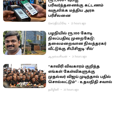
ரூ.2,000+ யுபிஐ
பரிவர்த்தனைக்கு கட்டணம்
வசூலிக்க மத்திய அரசு
பரிசீலனை
செய்திப்பிரிவு
23 hours ago
பழநியில் ரூ.100 கோடி
நிலப்பதிவு முறைகேடு:
தலைமறைவான நிலத்தரகர்
வீட்டுக்கு சிபிசிஐடி ‘சீல்’
ஆ.நல்லசிவன்
21 hours ago
“காவிரி விவகாரம் குறித்த
எங்கள் கேள்விகளுக்கு
முதல்வர் விஜய் முடிந்தால் பதில்
சொல்லட்டும்” - உதயநிதி சவால்
தமிழினி
20 hours ago