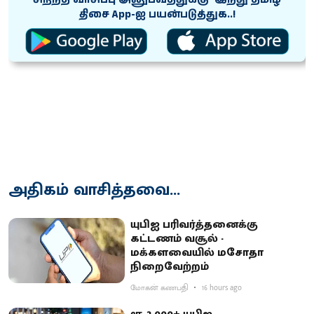
திசை App-ஐ பயன்படுத்துக..!
அதிகம் வாசித்தவை...
யுபிஐ பரிவர்த்தனைக்கு
கட்டணம் வசூல் -
மக்களவையில் மசோதா
நிறைவேற்றம்
மோகன் கணபதி
16 hours ago