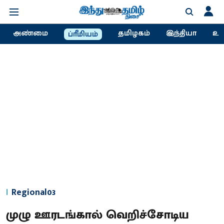
அண்மை
தமிழகம்
இந்தியா
உல
ப்ரீமியம்
Regional03
முழு ஊரடங்கால் வெறிச்சோடிய