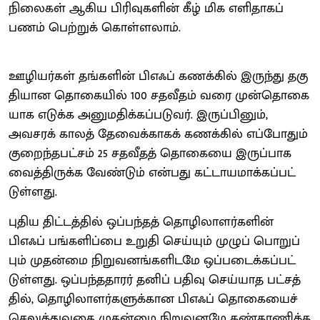
நிலைகள் ஆகிய பிரிவு​களின் கீழ் மிக எளி​தாகப்
பணம் பெற்​றுக் கொள்​ளலாம்.
ஊழியர்​கள் தங்​களின் பிஎஃப் கணக்​கில் இருந்து தகு​
தி​யான தொகை​யில் 100 சதவீதம் வரை முன்​தொகை​
யாக எடுக்க அனு​ம​திக்​கப்​படு​வர். இருப்​பினும்,
அவசரக் காலத் தேவைக்​காகக் கணக்​கில் எப்​போதும்
குறைந்​த​பட்​சம் 25 சதவீதத் தொகையை இருப்​பாக
வைத்​திருக்க வேண்​டும் என்​பது கட்​டாய​மாக்​கப்​பட்​
டுள்​ளது.
புதிய திட்​டத்​தில் ஒப்​பந்​தத் தொழிலா​ளர்​களின்
பிஎஃப் பங்​களிப்பை உறுதி செய்​யும் முழுப் பொறுப்​
பும் முதன்மை நிறு​வனங்​களிடமே ஒப்​படைக்​கப்​பட்​
டுள்​ளது. ஒப்​பந்​த​தா​ரர் தனிப் பதிவு செய்​யாத பட்​சத்​
தில், தொழிலா​ளர்​களுக்​கான பிஎஃப் தொகை​யைச்
செலுத்​து​வதை முதன்மை நிறு​வனமே கண்​காணிக்க