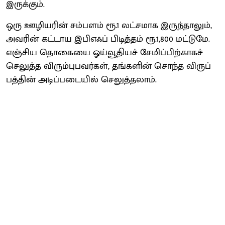
இருக்​கும்.
ஒரு ஊழியரின் சம்​பளம் ரூ.1 லட்​ச​மாக இருந்​தா​லும்,
அவரின் கட்​டாய இபிஎஃப் பிடித்​தம் ரூ.1,800 மட்​டுமே.
எஞ்​சிய தொகையை ஓய்​வூ​தி​யச் சேமிப்​பிற்​காகச்
செலுத்த விரும்​புபவர்​கள், தங்​களின் சொந்த விருப்​
பத்​தின் அடிப்​படை​யில் செலுத்​தலாம்.