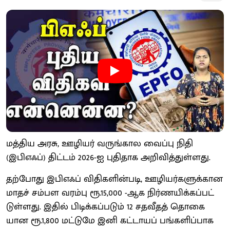
மத்​திய அரசு, ஊழியர் வருங்கால வைப்பு நிதி
(இபிஎஃப்) திட்​டம் 2026-ஐ புதி​தாக அறி​வித்​துள்​ளது.
தற்​போது இபிஎஃப் விதி​களின்​படி, ஊழியர்​களுக்​கான
மாதச் சம்பள வரம்பு ரூ.15,000 -ஆக நிர்​ண​யிக்​கப்​பட்​
டுள்​ளது. இதில் பிடிக்​கப்​படும் 12 சதவீதத் தொகை​
யான ரூ.1,800 மட்​டுமே இனி கட்​டாயப் பங்​களிப்​பாக