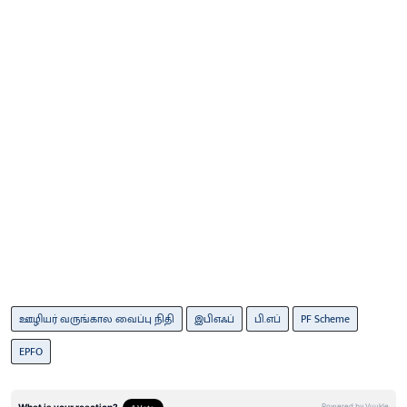
ஊழியர் வருங்கால வைப்பு நிதி
இபிஎஃப்
பி.எப்
PF Scheme
EPFO