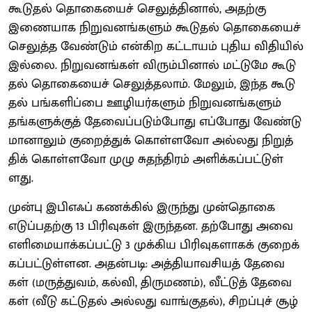
கூடு​தல் தொகை​யைச் செலுத்​தி​னால், அதற்கு
இணை​யாக நிறு​வனங்​களும் கூடு​தல் தொகை​யைச்
செலுத்த வேண்​டும் என்​கிற கட்​டா​யம் புதிய விதி​யில்
இல்​லை. நிறு​வனங்​கள் விரும்​பி​னால் மட்​டுமே கூடு​
தல் தொகை​யைச் செலுத்​தலாம். மேலும், இந்த கூடு​
தல் பங்​களிப்பை ஊழியர்​களும் நிறு​வனங்​களும்
தங்​களுக்​குத் தேவைப்​படும்​போது எப்​போது வேண்​டு​
மா​னாலும் குறைத்​துக் கொள்​ளவோ அல்​லது நிறுத்​
திக் கொள்​ளவோ முழு சுதந்​திரம் அளிக்​கப்​பட்​டுள்​
ளது.
முன்பு இபிஎஃப் கணக்​கில் இருந்து முன்​தொகை
எடுப்​ப​தற்கு 13 பிரிவு​கள் இருந்​தன. தற்​போது அவை
எளிமை​யாக்​கப்​பட்டு 3 முக்​கிய பிரிவு​களாகக் குறைக்​
கப்​பட்​டுள்​ளன. அதன்​படி: அத்​தி​யா​வசி​யத் தேவை​
கள் (மருத்​து​வம், கல்​வி, திரு​மணம்), வீட்​டுத் தேவை​
கள் (வீடு கட்​டு​தல் அல்​லது வாங்​குதல்), சிறப்​புச் சூழ்​