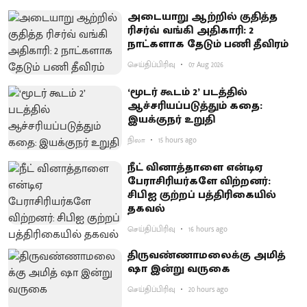
அடையாறு ஆற்றில் குதித்த
ரிசர்வ் வங்கி அதிகாரி: 2
நாட்களாக தேடும் பணி தீவிரம்
செய்திப்பிரிவு
07 Aug 2026
‘மூடர் கூடம் 2’ படத்தில்
ஆச்சரியப்படுத்​தும் கதை:
இயக்குநர் உறுதி
நிலா
15 hours ago
நீட் வினாத்தாளை என்டிஏ
பேராசிரியர்களே விற்றனர்:
சிபிஐ குற்றப் பத்திரிகையில்
தகவல்
செய்திப்பிரிவு
16 hours ago
திருவண்ணாமலைக்கு அமித்
ஷா இன்று வருகை
செய்திப்பிரிவு
20 hours ago