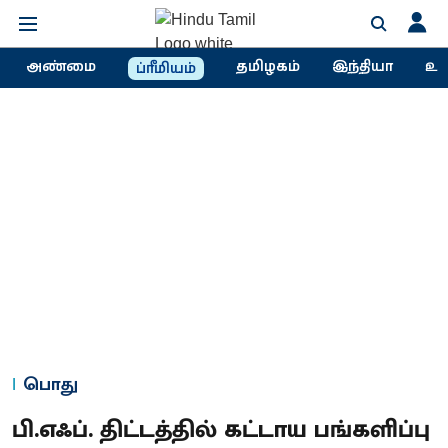
அண்மை
தமிழகம்
இந்தியா
உல
ப்ரீமியம்
பொது
பி.எஃப். திட்டத்தில் கட்டாய பங்களிப்பு