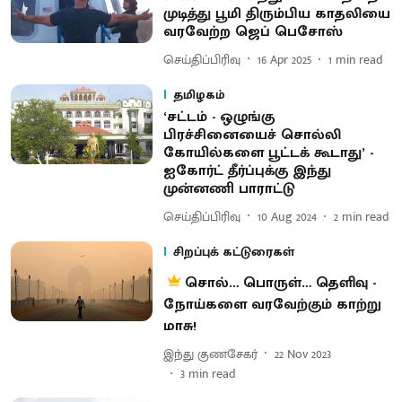
முடித்து பூமி திரும்பிய காதலியை
வரவேற்ற ஜெப் பெசோஸ்
செய்திப்பிரிவு
16 Apr 2025
1
min read
தமிழகம்
‘சட்டம் - ஒழுங்கு
பிரச்சினையைச் சொல்லி
கோயில்களை பூட்டக் கூடாது’ -
ஐகோர்ட் தீர்ப்புக்கு இந்து
முன்னணி பாராட்டு
செய்திப்பிரிவு
10 Aug 2024
2
min read
சிறப்புக் கட்டுரைகள்
சொல்… பொருள்… தெளிவு -
நோய்களை வரவேற்கும் காற்று
மாசு!
இந்து குணசேகர்
22 Nov 2023
3
min read