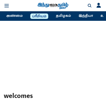
அண்மை
தமிழகம்
இந்தியா
உல
ப்ரீமியம்
welcomes